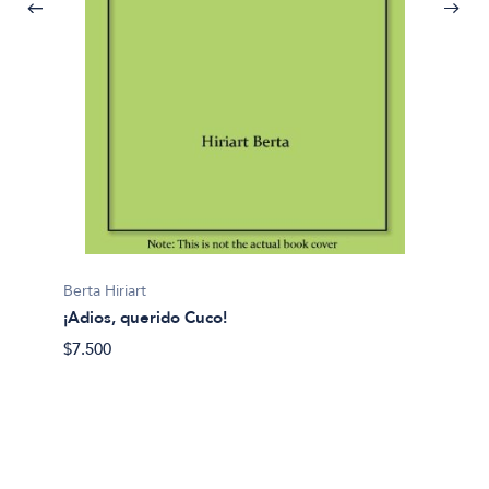
Carla P
Berta Hiriart
Actuac
¡Adios, querido Cuco!
$30.00
$7.500