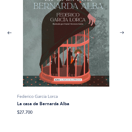
Federico García Lorca
La casa de Bernarda Alba
Federic
$27.700
Bodas 
$25.95