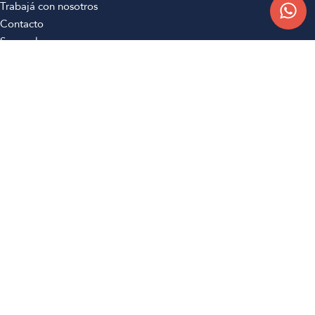
Trabajá con nosotros
Contacto
Sucursales
Compra Online
Atención al cliente
Preguntas frecuentes
Términos y condiciones
Botón de arrepentimiento