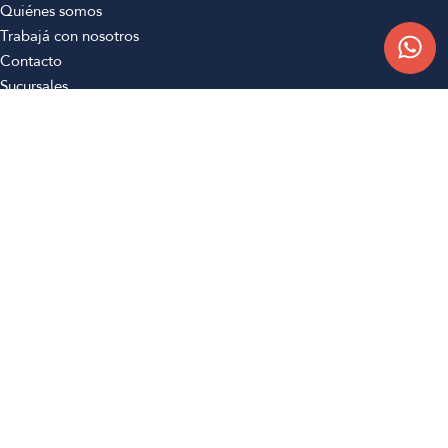
Quiénes somos
Trabajá con nosotros
Contacto
Sucursales
Compra Online
Atención al cliente
Preguntas frecuentes
Términos y condiciones
Botón de arrepentimiento