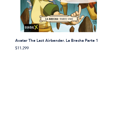
Avatar The Last Airbender. La Brecha Parte 1
Avatar
$11.299
$11.29