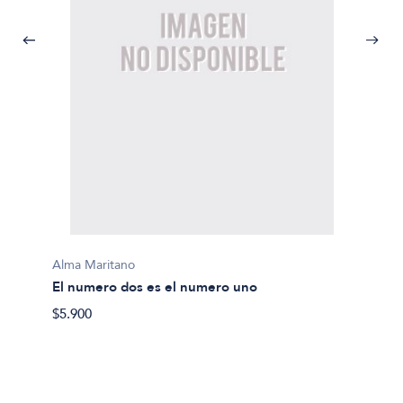
Alma Maritano
Alma M
El numero dos es el numero uno
El cas
$5.900
$9.200