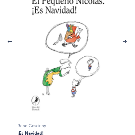
Quino
¡Qué m
$19.99
Rene Goscinny
¡Es Navidad!