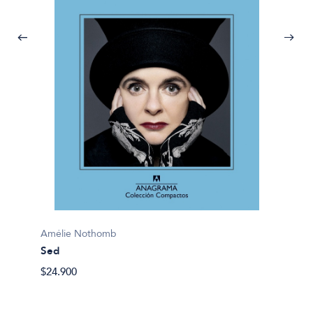
Amélie Nothomb
Amélie
Sed
Viaje 
$24.900
$25.90