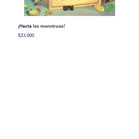
¡Hasta los monstruos!
$23.000
Olivier
Cereci
$23.00