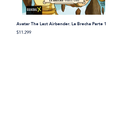
Avatar The Last Airbender. La Brecha Parte 1
Avatar
$11.299
$11.29