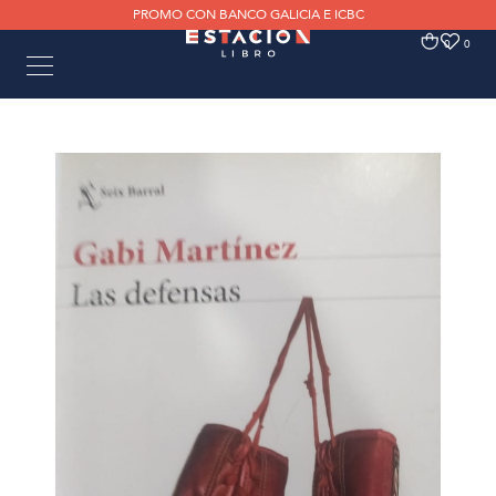
PROMO CON BANCO GALICIA E ICBC
0
0