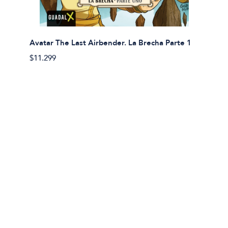
Avatar The Last Airbender. La Brecha Parte 1
Avatar
$11.299
$11.29