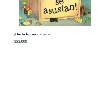
¡Hasta los monstruos!
$23.000
Olivier
Cereci
$23.00