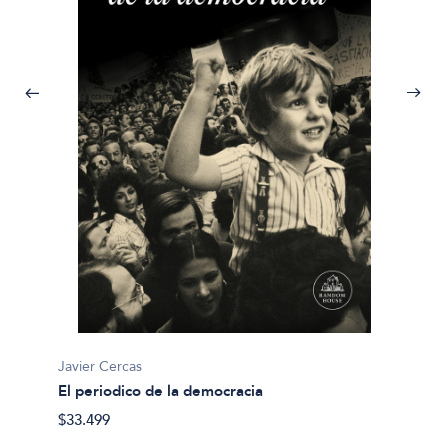
Javier Cercas
El periodico de la democracia
$33.499
Javier 
El loc