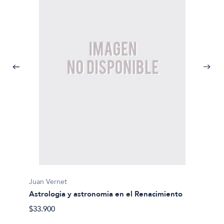
Juan Vernet
Astrologia y astronomia en el Renacimiento
José L
Crisis
$33.900
$23.90