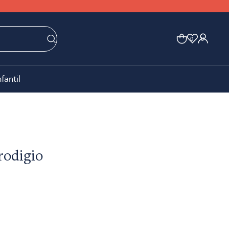
0
0
nfantil
rodigio