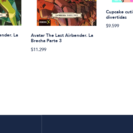
Cupcake cuti
divertidas
$9.599
ender. La
Avatar The Last Airbender. La
Brecha Parte 3
$11.299