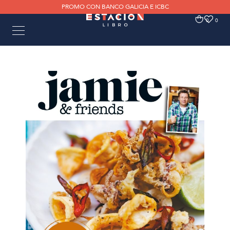
PROMO CON BANCO GALICIA E ICBC
0
0