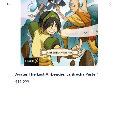
Avatar The Last Airbender. La Brecha Parte 1
Avatar
$11.299
$11.29