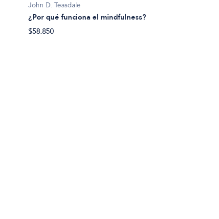
Pema 
John D. Teasdale
Abraza
¿Por qué funciona el mindfulness?
$36.21
$58.850