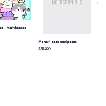
Rued
es - Actividades
$21.
Maravillosas mariposas
$25.000