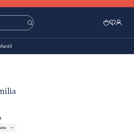
0
0
nfantil
milia
9