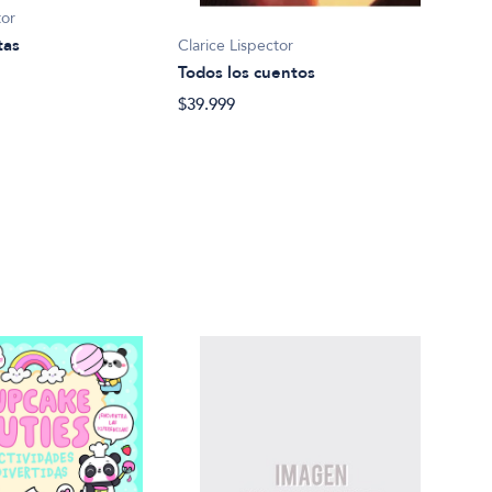
tor
Clari
tas
Clarice Lispector
Cerc
Todos los cuentos
$28.
$39.999