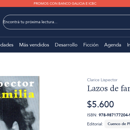
PROMOS CON BANCO GALICIA E ICBC
dades
Más vendidos
Desarrollo
Ficción
Agenda
I
Clarice Lispector
Lazos de fa
$5.600
ISBN:
978-987177204-
Editorial: