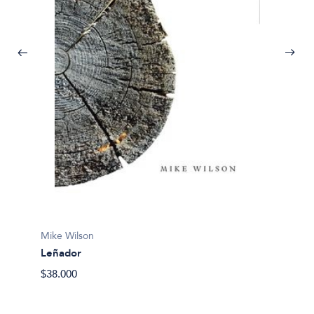
Mike Wilson
Leñador
Mike W
$38.000
Leñad
$58.00