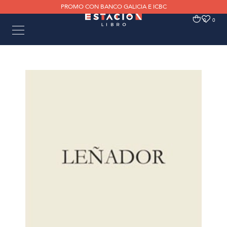
PROMO CON BANCO GALICIA E ICBC
0
0