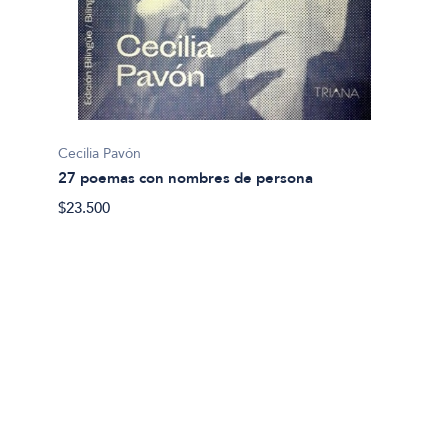
Cecilia Pavón
27 poemas con nombres de persona
Abel A
$23.500
9550: 
$24.00