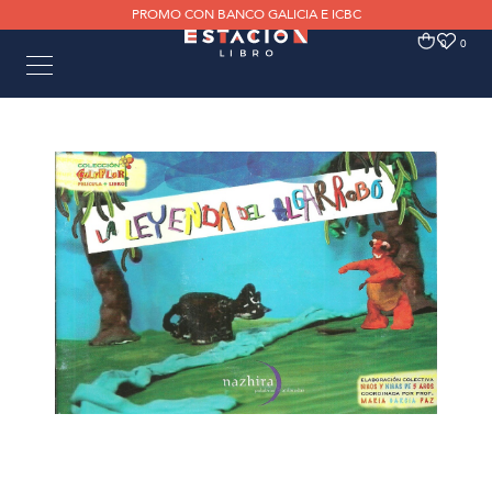
PROMO CON BANCO GALICIA E ICBC
0
0