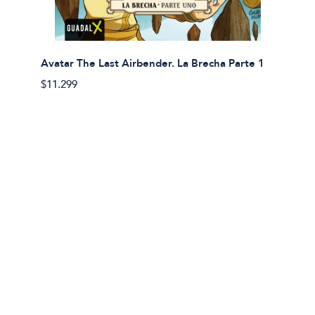
Avatar The Last Airbender. La Brecha Parte 1
Avatar
$11.299
$11.29