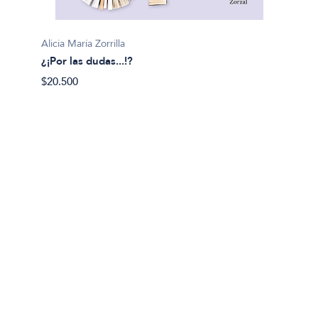
Carlos 
Alicia María Zorrilla
¿Para 
¿¡Por las dudas...!?
$28.90
$20.500