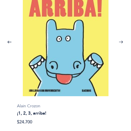
Alain Crozon
¡1, 2, 3, arriba!
Plim pl
$24.700
¡A bañ