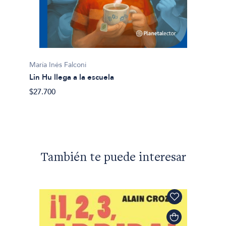
María Inés Falconi
María I
Lin Hu llega a la escuela
El sec
$27.700
$27.90
También te puede interesar