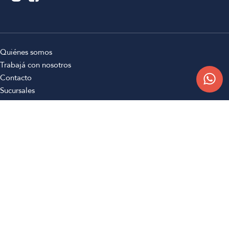
Quiénes somos
Trabajá con nosotros
Contacto
Sucursales
Compra Online
Atención al cliente
Preguntas frecuentes
Términos y condiciones