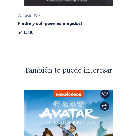
Octavio Paz
Octavio
Piedra y sol (poemas elegidos)
El lab
$43.380
$48.30
También te puede interesar