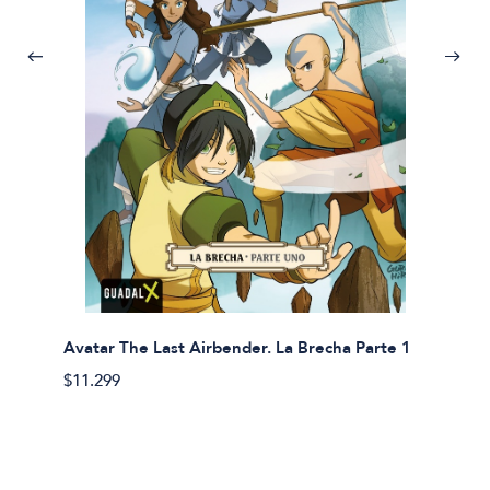
Avatar The Last Airbender. La Brecha Parte 1
Avatar
$11.299
$11.29