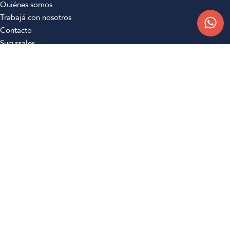
Quiénes somos
Trabajá con nosotros
Contacto
Sucursales
Compra Online
Atención al cliente
Preguntas frecuentes
Términos y condiciones
Botón de arrepentimiento