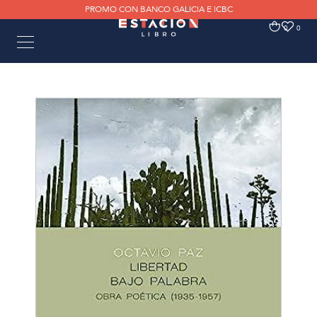
PROMO CON BANCO GALICIA E ICBC
0
0