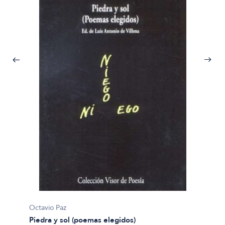
Octavio Paz
Octavio
Piedra y sol (poemas elegidos)