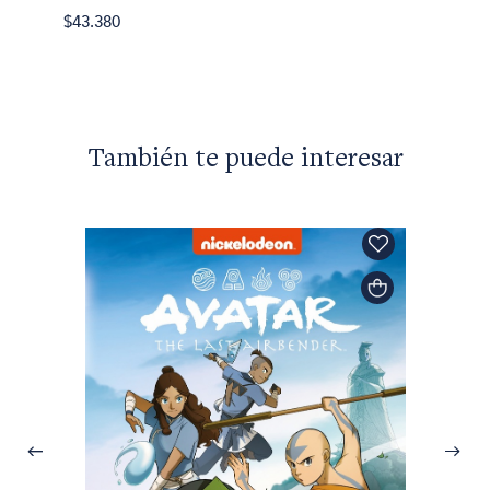
El lab
$43.380
$48.30
También te puede interesar