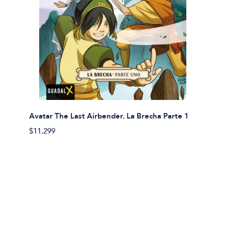
Avatar The Last Airbender. La Brecha Parte 1
Avatar
$11.299
$11.29