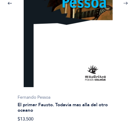
Fernan
Poesia
$49.90
Fernando Pessoa
El primer Fausto. Todavia mas alla del otro
oceano
$13.500