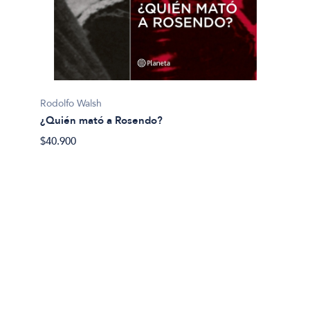
Pijuan, 
Rodolfo Walsh
¿Y si 
¿Quién mató a Rosendo?
$40.50
$40.900