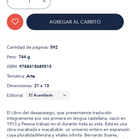
-
+
AGREGAR AL CARRITO
Cantidad de páginas:
592
Peso:
744 g
ISBN:
9788415689515
Temática:
Arte
Dimensiones:
21 x 13
Editorial:
El Libro del desasosiego, que presentamos traducido
íntegramente por vez primera en lengua castellana, nació en
1913 y Pessoa trabajó en él durante toda su vida. Ésta es una
obra inacabada e inacabable: un universo entero en expansión
cuya pluralidadliteraria y vitales infinita. Bernardo Soares,