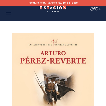
PROMO CON BANCO GALICIA E ICBC
0
0