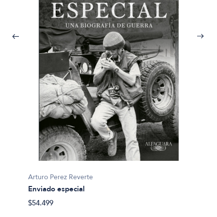
Arturo 
Corsar
Arturo Perez Reverte
$47.49
Enviado especial
$54.499