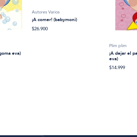
Autores Varios
¡A comer! (babymoni)
$26.900
Plim plim
 goma eva)
¡A dejar el p
eva)
$14.999