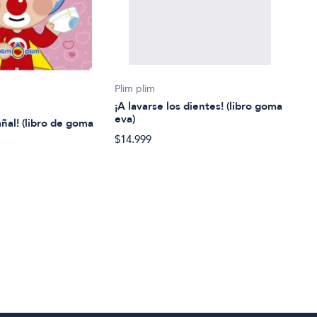
Lore
Plim plim
¡A vi
¡A lavarse los dientes! (libro goma
eva)
añal! (libro de goma
$32.
$14.999