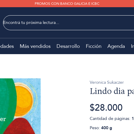
PROMOS CON BANCO GALICIA E ICBC
dades
Más vendidos
Desarrollo
Ficción
Agenda
I
Veronica Sukaczer
Lindo dia p
$28.000
Cantidad de páginas:
1
Peso:
400 g