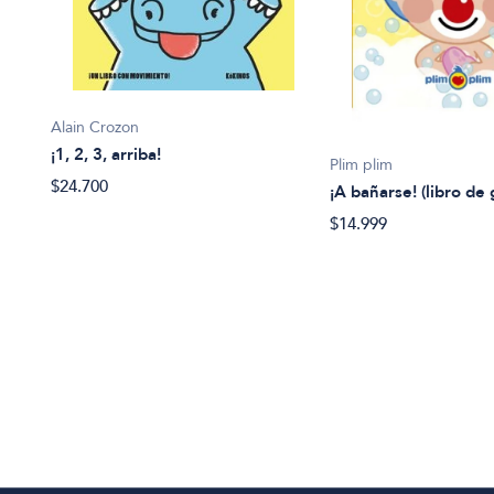
Alain Crozon
¡1, 2, 3, arriba!
Plim plim
$24.700
¡A bañarse! (libro de
$14.999