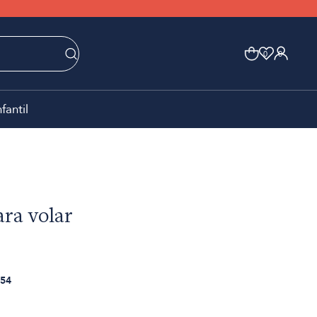
0
0
nfantil
ara volar
54