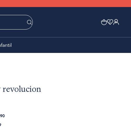
0
0
nfantil
y revolucion
90
9