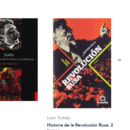
Leon
Leon Trotsky
La f
Historia de la Revolución Rusa. 2
reno