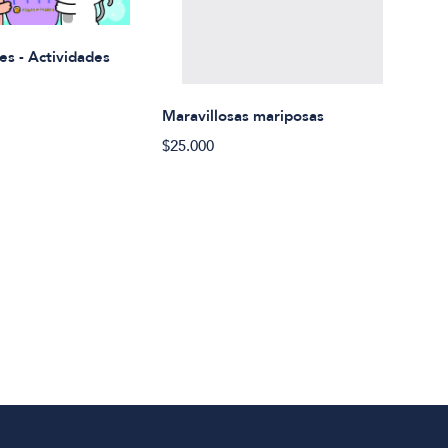
Rued
es - Actividades
$21.
Maravillosas mariposas
$25.000