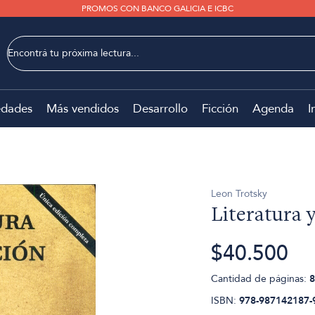
PROMOS CON BANCO GALICIA E ICBC
dades
Más vendidos
Desarrollo
Ficción
Agenda
I
Leon Trotsky
Literatura 
$40.500
Cantidad de páginas:
8
ISBN:
978-987142187-