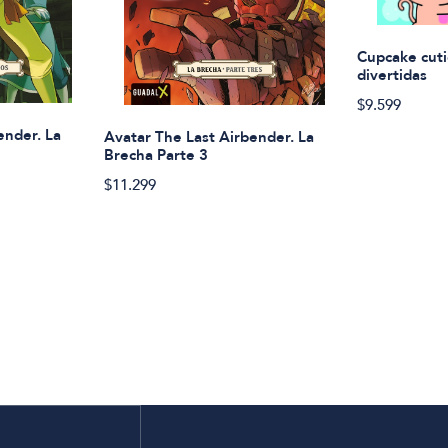
Cupcake cuti
divertidas
$9.599
ender. La
Avatar The Last Airbender. La
Brecha Parte 3
$11.299