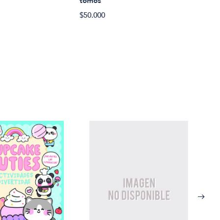
tomos
$22.
$50.000