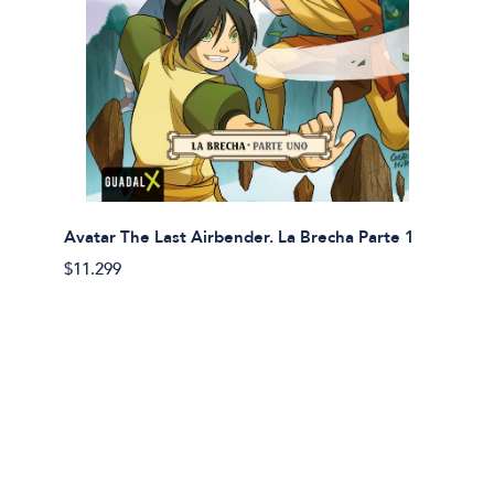
Avatar The Last Airbender. La Brecha Parte 1
Avatar
$11.299
$11.29