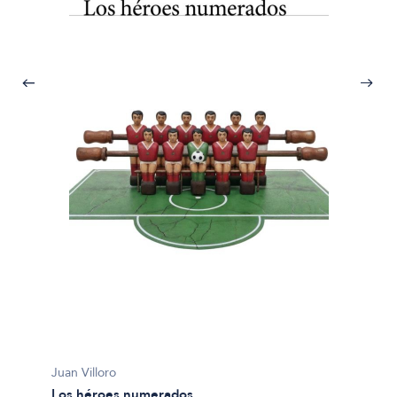
Juan Vi
El test
$33.90
Juan Villoro
Los héroes numerados