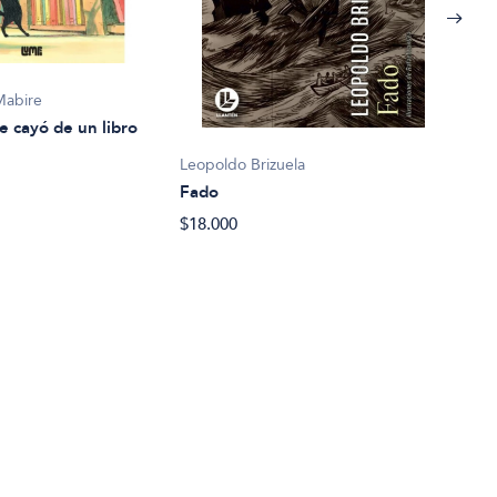
Mabire
e cayó de un libro
Leopoldo Brizuela
Fado
Eliz
$18.000
La c
$27.