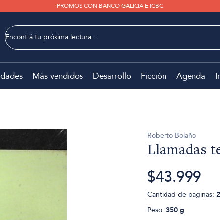
PROMOS CON BANCO GALICIA E ICBC
dades
Más vendidos
Desarrollo
Ficción
Agenda
I
Roberto Bolaño
Llamadas te
$43.999
Cantidad de páginas:
2
Peso:
350 g