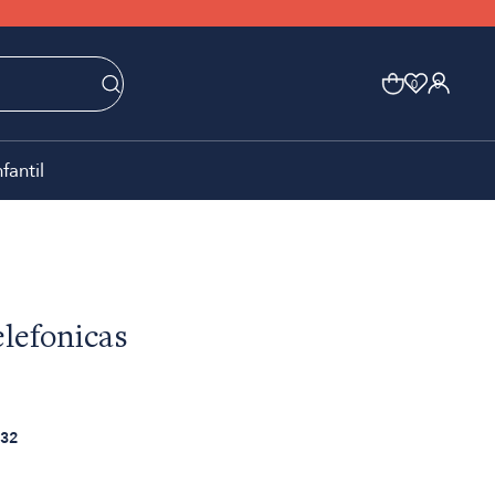
0
0
nfantil
lefonicas
32