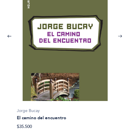
Jorge 
Jorge Bucay
El cami
El camino del encuentro
$35.50
$35.500