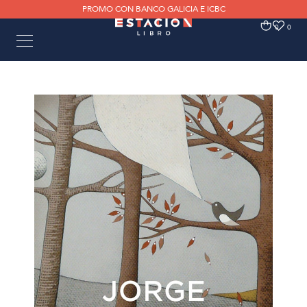
PROMO CON BANCO GALICIA E ICBC
0
0