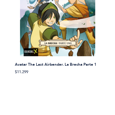
Avatar The Last Airbender. La Brecha Parte 1
Avatar
$11.299
$11.29