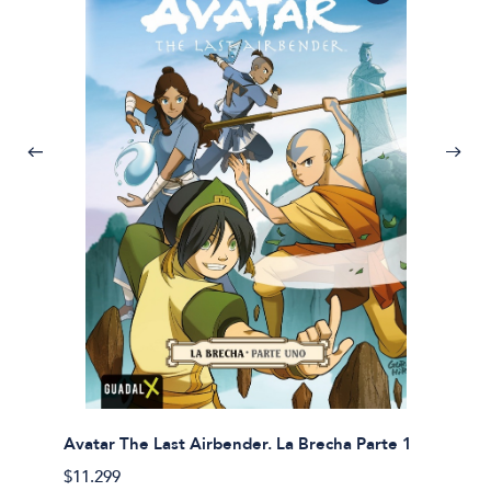
Avatar The Last Airbender. La Brecha Parte 1
Avatar
$11.299
$11.29