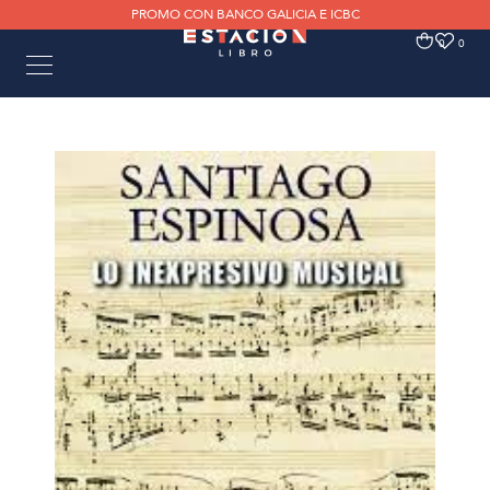
PROMO CON BANCO GALICIA E ICBC
0
0