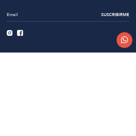
SUSCRIBIRME
Quiénes somos
Trabajá con nosotros
Contacto
Sucursales
Compra Online
Atención al cliente