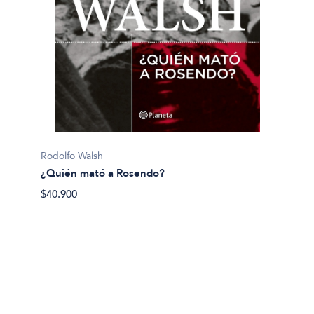
Pijuan, 
Rodolfo Walsh
¿Y si 
¿Quién mató a Rosendo?
$40.50
$40.900