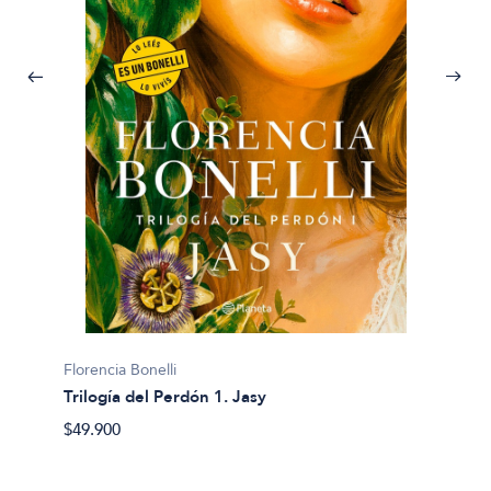
Florenc
Casa N
$135.0
Florencia Bonelli
Trilogía del Perdón 1. Jasy
$49.900