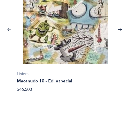
Liniers
Macanu
$41.99
Liniers
Macanudo 10 - Ed. especial
$46.500