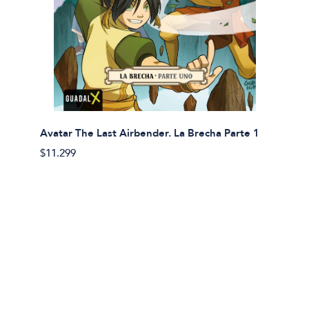
Avatar The Last Airbender. La Brecha Parte 1
Avatar
$11.299
$11.29