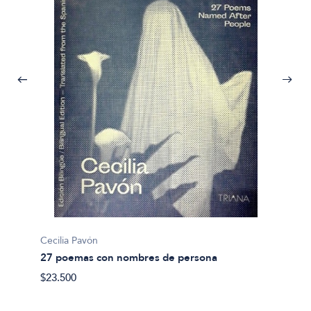
Cecilia Pavón
27 poemas con nombres de persona
Abel A
$23.500
9550: 