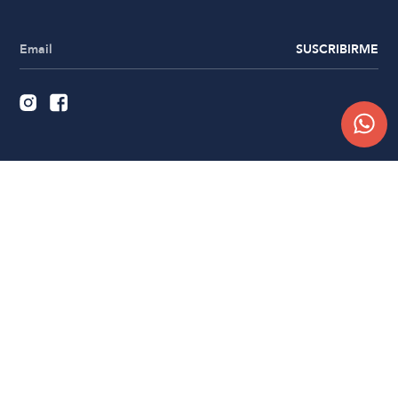
SUSCRIBIRME
Quiénes somos
Trabajá con nosotros
Contacto
Sucursales
Compra Online