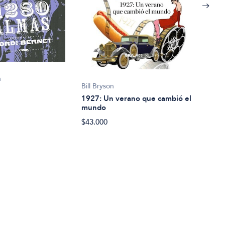
n
Bill Bryson
Geor
1927: Un verano que cambió el
198
mundo
$24.
$43.000