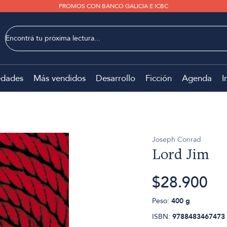
PROMOS CON BANCO GALICIA E ICBC
dades
Más vendidos
Desarrollo
Ficción
Agenda
I
Joseph Conrad
Lord Jim
$28.900
Peso:
400 g
ISBN:
9788483467473