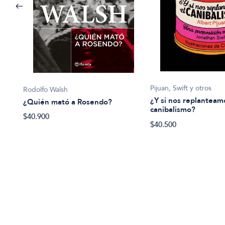
Pijuan, Swift y otros
Rodolfo Walsh
¿Y si nos replanteam
¿Quién mató a Rosendo?
canibalismo?
$40.900
ueva
$40.500