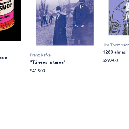
Jim Thompso
1280 almas
Franz Kafka
os el
$29.900
"Tú eres la tarea"
$41.900