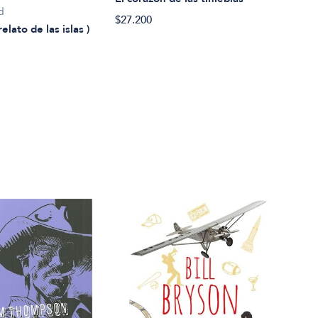
El c
d
$27.200
$21.
relato de las islas )