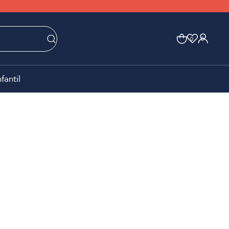
0
0
nfantil