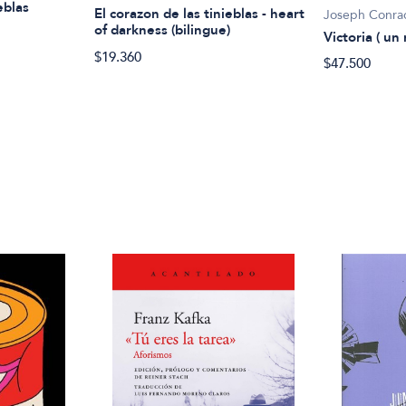
eblas
El corazon de las tinieblas - heart
Joseph Conra
of darkness (bilingue)
Victoria ( un 
$19.360
$47.500