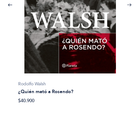
Pijuan, 
Rodolfo Walsh
¿Y si 
¿Quién mató a Rosendo?
$40.50
$40.900