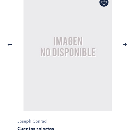
Joseph Conrad
Joseph
Cuentos selectos
El cora