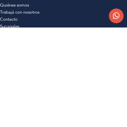
Quiénes somos
Trabajá con nosotros
Contacto
Sucursales
Compra Online
Atención al cliente
Preguntas frecuentes
Términos y condiciones
Botón de arrepentimiento