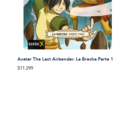
Avatar The Last Airbender. La Brecha Parte 1
Avatar
$11.299
$11.29