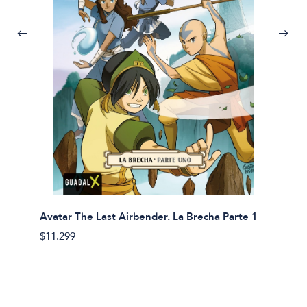
Avatar The Last Airbender. La Brecha Parte 1
Avatar
$11.299
$11.29