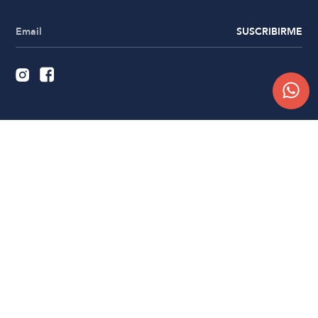
SUSCRIBIRME
Quiénes somos
Trabajá con nosotros
Contacto
Sucursales
Compra Online
Atención al cliente