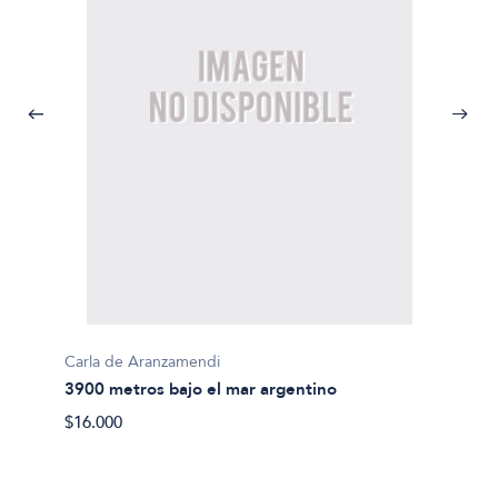
Carla de Aranzamendi
Marian
3900 metros bajo el mar argentino
A pie 
$16.000
$27.50