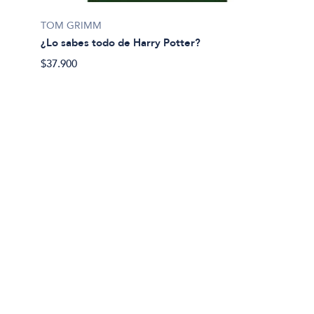
Cecilia
TOM GRIMM
¿Que e
¿Lo sabes todo de Harry Potter?
$35.49
$37.900