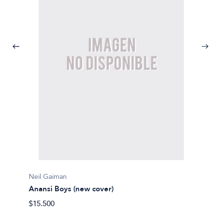
Neil Gaiman
Neil G
Anansi Boys (new cover)
Fragil
$15.500
$27.85