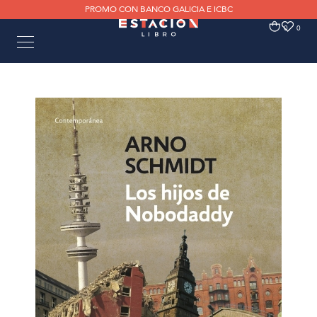
PROMO CON BANCO GALICIA E ICBC
0
0