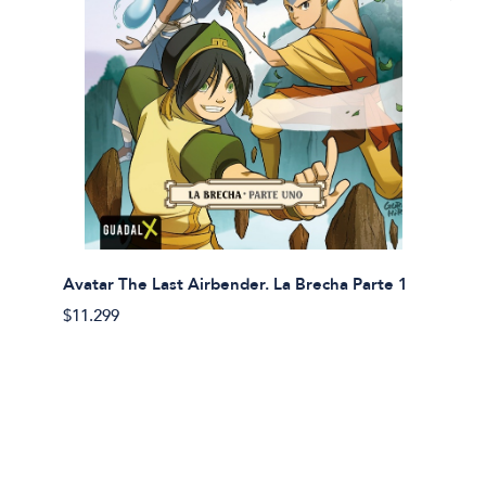
Avatar The Last Airbender. La Brecha Parte 1
Avatar
$11.299
$11.29