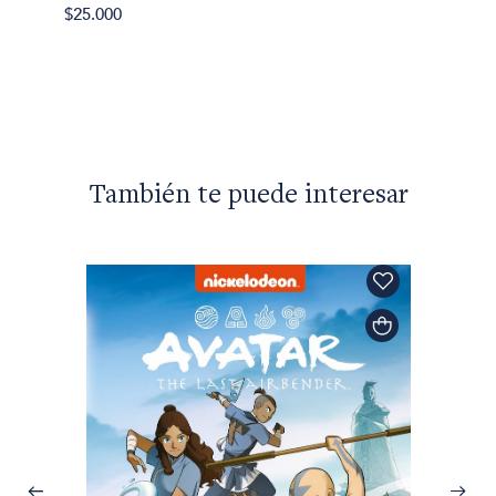
Arno S
$25.000
Paisaj
dester
$30.00
También te puede interesar