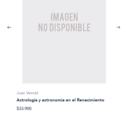
Juan Vernet
Astrologia y astronomia en el Renacimiento
José L
Crisis
$33.900
$23.90