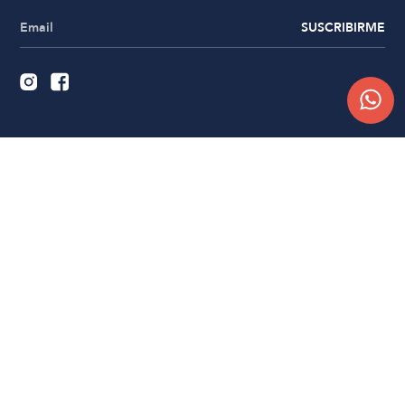
SUSCRIBIRME
Quiénes somos
Trabajá con nosotros
Contacto
Sucursales
Compra Online
Atención al cliente