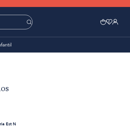
0
0
nfantil
dos
aria Est N