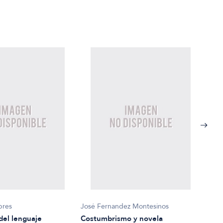
bres
José Fernandez Montesinos
Bowm
del lenguaje
Costumbrismo y novela
Cult