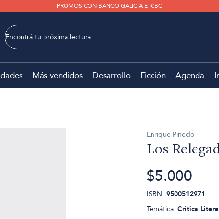
PROMOS CON BANCO GALICIA E ICBC
dades
Más vendidos
Desarrollo
Ficción
Agenda
I
Enrique Pinedo
Los Relega
$5.000
ISBN:
9500512971
Temática:
Critica Liter