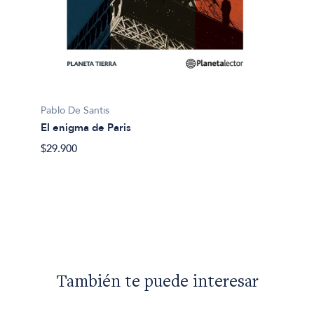
Pablo D
Pablo De Santis
Lucas 
El enigma de Paris
$29.90
$29.900
También te puede interesar