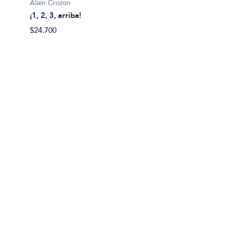
Alain Crozon
¡1, 2, 3, arriba!
Plim pl
$24.700
¡A bañ
$14.99