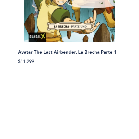
Avatar The Last Airbender. La Brecha Parte 1
Avatar
$11.299
$11.29