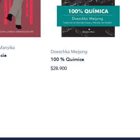
Mark
1002
Manyika
Doeschka Meijsing
cia
$22.
100 % Quimica
$28.900