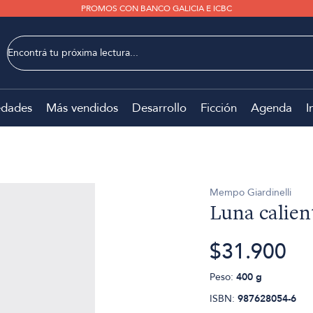
PROMOS CON BANCO GALICIA E ICBC
dades
Más vendidos
Desarrollo
Ficción
Agenda
I
Mempo Giardinelli
Luna calien
$31.900
Peso:
400 g
ISBN:
987628054-6