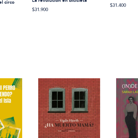
La revolucion en bicicleta
l circo
$31.400
$31.900