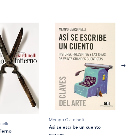
Memp
Cele
Mempo Giardinelli
jard
elli
Asi se escribe un cuento
$24.
fierno