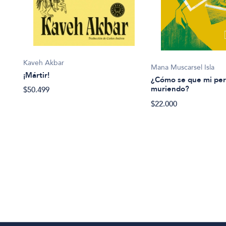
Kaveh Akbar
Mana Muscarsel Isla
¡Mártir!
¿Cómo se que mi per
muriendo?
$50.499
$22.000