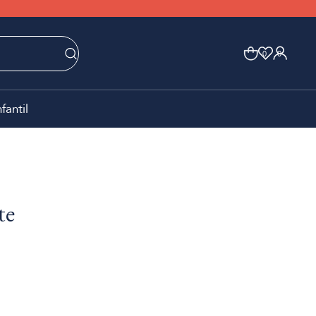
0
0
nfantil
te