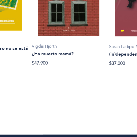
Vigdis Hjorth
Sarah Ladipo 
ro no se está
¿Ha muerto mamá?
(In)dependen
$47.900
$37.000