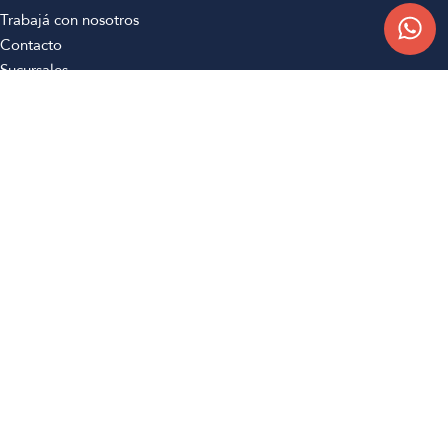
Trabajá con nosotros
Contacto
Sucursales
Compra Online
Atención al cliente
Preguntas frecuentes
Términos y condiciones
Botón de arrepentimiento