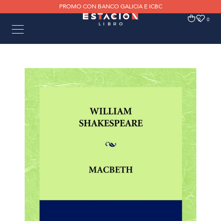
PROMO CON BANCO GALICIA E ICBC
0
0