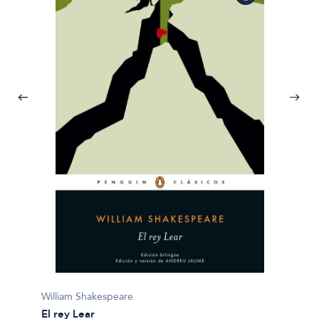
Willia
William Shakespeare
El mer
El rey Lear