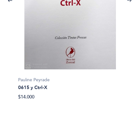
Richard
Actuac
Pauline Peyrade
$32.90
0615 y Ctrl-X
$14.000