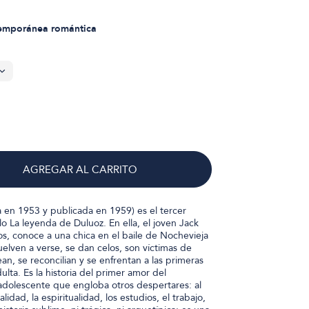
emporánea romántica
AGREGAR AL CARRITO
 en 1953 y publicada en 1959) es el tercer
 La leyenda de Duluoz. En ella, el joven Jack
os, conoce a una chica en el baile de Nochevieja
elven a verse, se dan celos, son víctimas de
n, se reconcilian y se enfrentan a las primeras
ulta. Es la historia del primer amor del
adolescente que engloba otros despertares: al
lidad, la espiritualidad, los estudios, el trabajo,