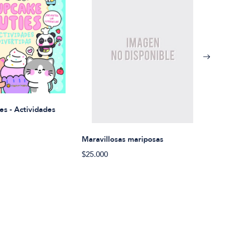
Rued
es - Actividades
$21.
Maravillosas mariposas
$25.000