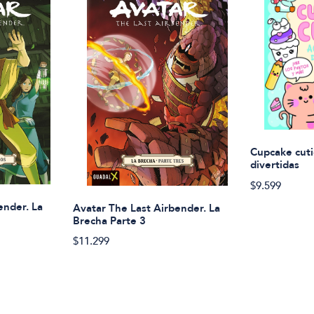
Cupcake cuti
divertidas
$9.599
ender. La
Avatar The Last Airbender. La
Brecha Parte 3
$11.299