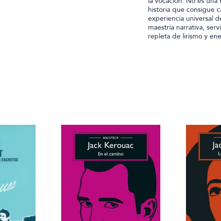
la vocación. No es una h
historia que consigue ca
experiencia universal d
maestría narrativa, ser
repleta de lirismo y ene