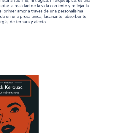
istoria sublime, ni trágica, ni arquetípica: es una
ptar la realidad de la vida corriente y reflejar la
el primer amor a traves de una personalísima
vida en una prosa única, fascinante, absorbente;
rgía, de ternura y afecto.