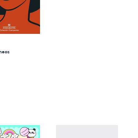
áneos