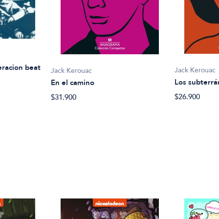
neracion beat
Jack Kerouac
Jack Kerouac
Los subterr
En el camino
$26.900
$31.900