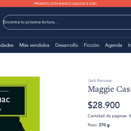
PROMOS CON BANCO GALICIA E ICBC
dades
Más vendidos
Desarrollo
Ficción
Agenda
I
Jack Kerouac
Maggie Cas
$28.900
Cantidad de páginas:
1
Peso:
270 g