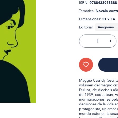
ISBN:
9788433913388
Temática:
Novela cont
Dimensiones:
21 x 14
Editorial:
-
+
Maggie Cassidy (escrita
volumen del magno ciclo
Duluoz, de dieciseis añ
de 1939, coquetean, vu
murmuraciones, se pelea
decisiones de la vida ad
protagonista, un amor 
mundo exterior, la sexua