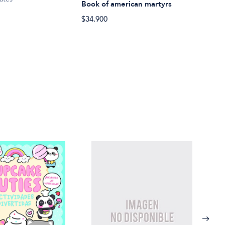
Joyc
Book of american martyrs
48 p
$34.900
mi 
$49.