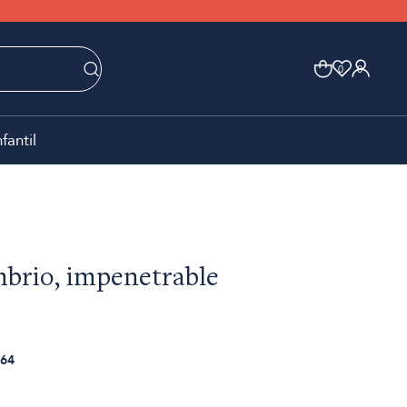
0
0
nfantil
brio, impenetrable
64