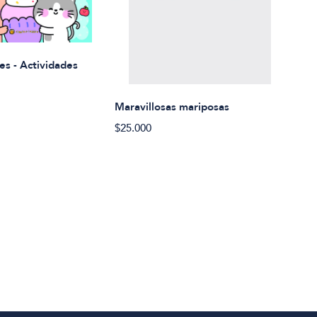
Rued
es - Actividades
$21.
Maravillosas mariposas
$25.000