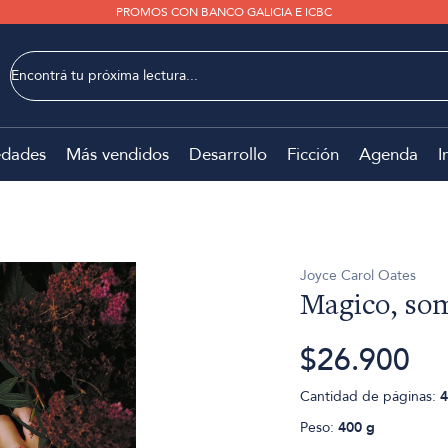
PROMOS CON BANCO GALICIA E ICBC
dades
Más vendidos
Desarrollo
Ficción
Agenda
I
Joyce Carol Oates
Magico, som
$26.900
Cantidad de páginas:
4
Peso:
400 g