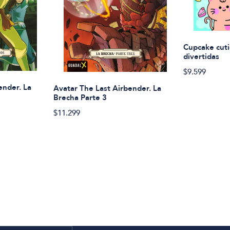
Cupcake cuti
divertidas
$9.599
ender. La
Avatar The Last Airbender. La
Brecha Parte 3
$11.299