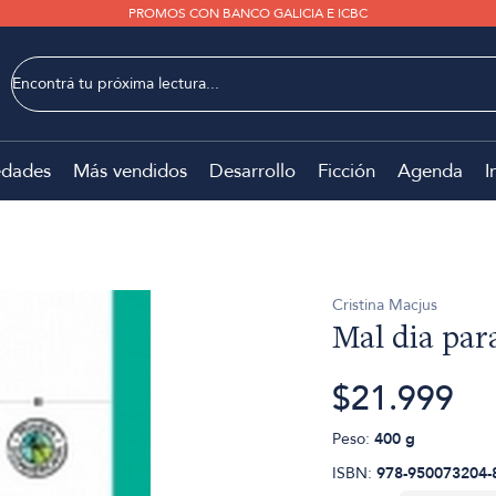
PROMOS CON BANCO GALICIA E ICBC
dades
Más vendidos
Desarrollo
Ficción
Agenda
I
Cristina Macjus
Mal dia par
$21.999
Peso:
400 g
ISBN:
978-950073204-