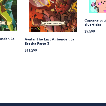
Cupcake cuti
divertidas
$9.599
ender. La
Avatar The Last Airbender. La
Brecha Parte 3
$11.299