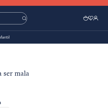
0
0
nfantil
a ser mala
8