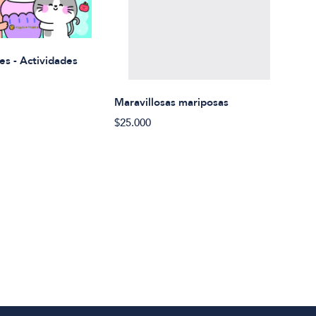
Rued
es - Actividades
$21.
Maravillosas mariposas
$25.000