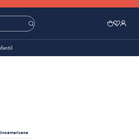
0
0
nfantil
atinoamericana