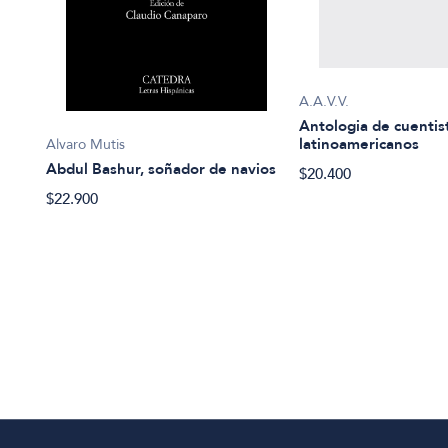
A.A.V.V.
a
Antologia de cuentis
latinoamericanos
Alvaro Mutis
Abdul Bashur, soñador de navios
$20.400
$22.900