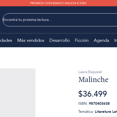
PROMOS CON BANCO GALICIA E ICBC
dades
Más vendidos
Desarrollo
Ficción
Agenda
I
Laura Esquivel
Malinche
$36.499
ISBN:
9870403638
Temática:
Literatura L