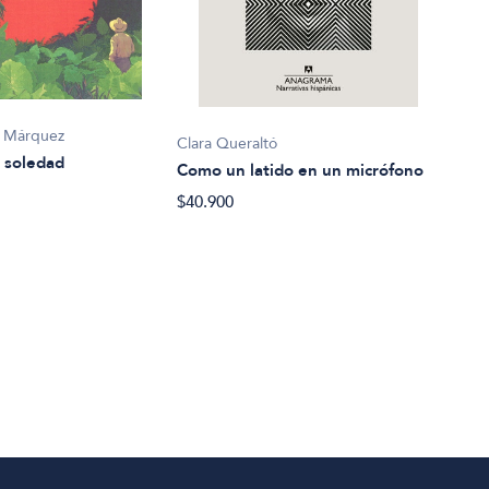
Alejo
a Márquez
Clara Queraltó
Conc
 soledad
Como un latido en un micrófono
$31.
$40.900