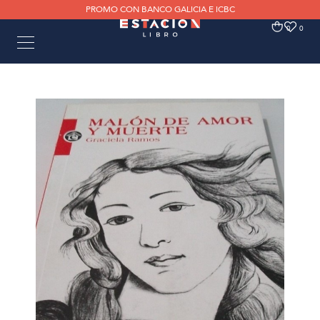
PROMO CON BANCO GALICIA E ICBC
0
0