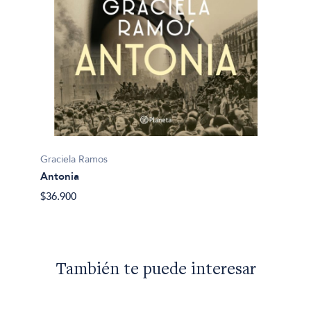
Gracie
Graciela Ramos
La coc
Antonia
$40.70
$36.900
También te puede interesar