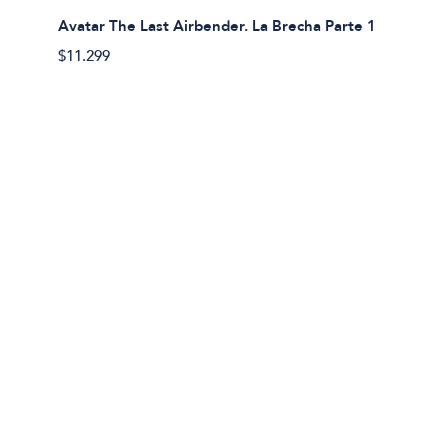
Avatar The Last Airbender. La Brecha Parte 1
Avatar
$11.299
$11.29