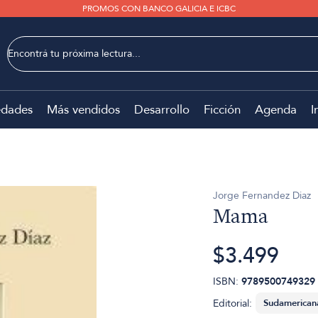
PROMOS CON BANCO GALICIA E ICBC
dades
Más vendidos
Desarrollo
Ficción
Agenda
I
Jorge Fernandez Diaz
Mama
$3.499
ISBN:
9789500749329
Editorial: