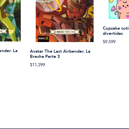
Cupcake cuti
divertidas
$9.599
ender. La
Avatar The Last Airbender. La
Brecha Parte 3
$11.299