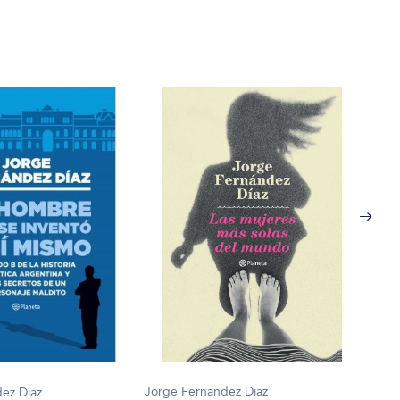
Jorge Fernandez Diaz
Jorg
ez Diaz