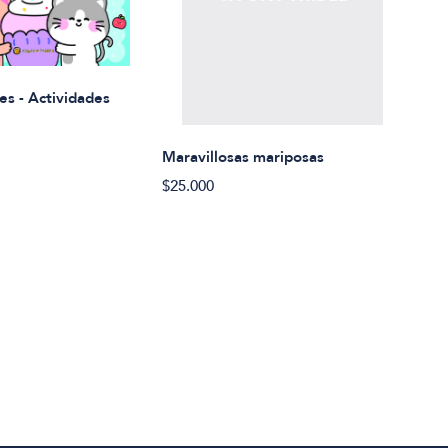
Rued
es - Actividades
$21.
Maravillosas mariposas
$25.000