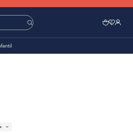
0
0
nfantil