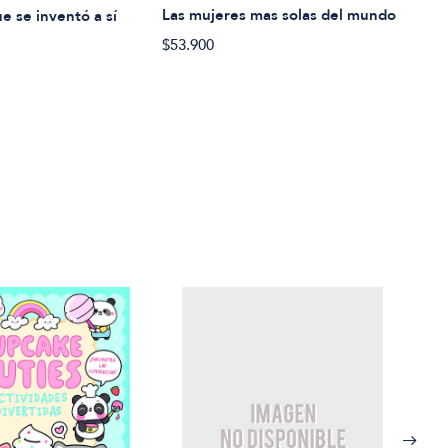
Las mujeres mas solas del mundo
Una 
e se inventó a sí
real
$53.900
$57.