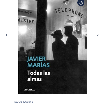
Javier 
El hom
Javier Marías