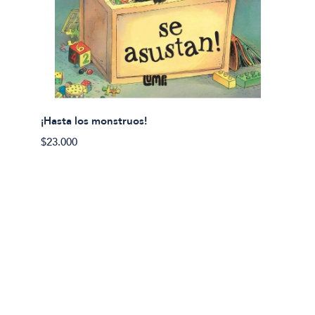
¡Hasta los monstruos!
$23.000
Olivier
Cereci
$23.00